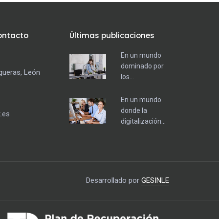
ontacto
Últimas publicaciones
En un mundo
dominado por
egueras, León
los...
En un mundo
donde la
.es
digitalización...
Desarrollado por
GESINLE